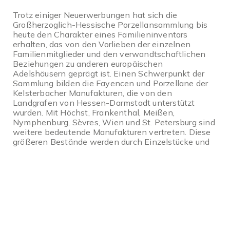
Trotz einiger Neuerwerbungen hat sich die
Großherzoglich-Hessische Porzellansammlung bis
heute den Charakter eines Familieninventars
erhalten, das von den Vorlieben der einzelnen
Familienmitglieder und den verwandtschaftlichen
Beziehungen zu anderen europäischen
Adelshäusern geprägt ist. Einen Schwerpunkt der
Sammlung bilden die Fayencen und Porzellane der
Kelsterbacher Manufakturen, die von den
Landgrafen von Hessen-Darmstadt unterstützt
wurden. Mit Höchst, Frankenthal, Meißen,
Nymphenburg, Sèvres, Wien und St. Petersburg sind
weitere bedeutende Manufakturen vertreten. Diese
größeren Bestände werden durch Einzelstücke und
Ensembles nahezu aller bekannten europäischen
Manufakturen ergänzt. So gewährt die Sammlung
mit über 4000 Objekten aus Fayence, Steingut und
Porzellan einen Überblick über die künstlerische
Entwicklung der europäischen Keramik von ihren
Anfängen bis zum ausgehenden 19. Jahrhundert.