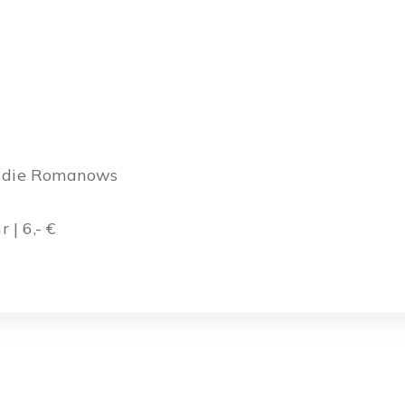
 die Romanows
 | 6,- €